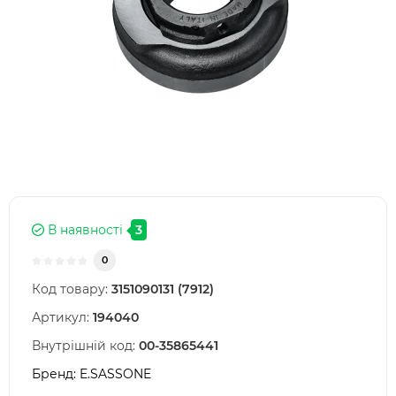
В наявності
3
0
Код товару:
3151090131 (7912)
Артикул:
194040
Внутрішній код:
00-35865441
Бренд:
E.SASSONE