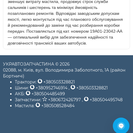
зменшує витрату мастила, продовжує строк служби
сальників і шестерень та мінімізує ймовірність
позапланових ремонтів. Відповідає заводським допускам
якості, легко монтується під час планового обслуговування
й рекомендований до заміни під час розбирання коробки
передач. Поставляється під кат. номером 19A01-23042-AA
— оптимальний вибір для забезпечення надійності та
довговічності трансмісії ваших автобусів.
УКРАВТОЗАПЧАСТИНА © 2026
02088, м. Київ, вул. Володимира Заболотного, 1А (район
Бортничі)
Трактори:
+380503328821
Шини:
+380952746914
,
+380503328821
АКБ:
+380504485499
Запчастини:
+380672426797
,
+380504495748
Мастила:
+380508528484