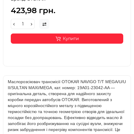
423,98 грн.
Купити
Маслорозсіювач трансмісії OTOKAR NAVIGO T/T MEGA/U/U
II/SULTAN MAXI/MEGA, кат. номер: 19A01-23042-AA —
оригінальна деталь, створена для надійного захисту
коробки передач автобусів OTOKAR. Виготовлений з
міцного корозійностійкого металу з підвищеною
термостійкістю та точною геометрією отворів для ідеальної
посадки без доопрацювань. Ефективно відводить масло й
запобігає його розбризкуванню на сусідні вузли, знижуючи
ризик забруднення і перегріву компонентів трансмісії. Це