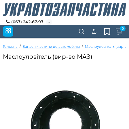
(067) 242-67-97
0
Головна
Запасні частини до автомобілів
Маслоуловітель (вир-в
Маслоуловітель (вир-во МАЗ)