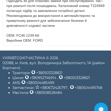
Підходить як для планової заміни при обслуговуванні, так і
при ремонті після пошкоджень. Каталожний номер T224949
полегшує підбір та замовлення потрібної деталі.
Рекомендована до використання в автомайстернях та
приватному ремонті для забезпечення безпеки й
довговічності ходової частини.
OEM: FC46 1239 AA
Виробник OEM: FORD
УКРАВТОЗАПЧАСТИНА © 2026
02088, м. Київ, вул. Володимира Заболотного, 1А (район
Бортничі)
Трактори:
+380503328821
Шини:
+380952746914
,
+380503328821
АКБ:
+380504485499
Запчастини:
+380672426797
,
+380504495748
Мастила:
+380508528484