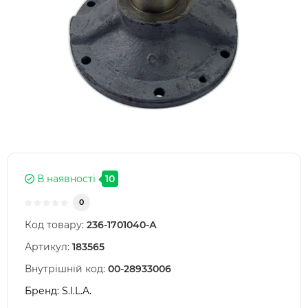
В наявності
10
0
Код товару:
236-1701040-А
Артикул:
183565
Внутрішній код:
00-28933006
Бренд:
S.I.L.A.