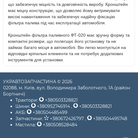
що забезпечує міцність та довговічність виробу. Кронштейн
має міцну конструкцію, що дозволяє йому витримувати
високі навантаження та забезпечує надійну фіксацію
фільтра палива під час експлуатації автомобіля.
Кронштейн фільтра паливного ФТ-020 має зручну форму та
компактні розміри, що полегшує його установку та не
займає багато місця в автомобілі. Він легко монтується на
відповідні кріпильні елементи та не потребує додаткових
інструментів для установки.
УКРАВТОЗАПЧАСТИНА © 2026
02088, м. Київ, вул. Володимира Заболотного, 1А (район
Бортничі)
Трактори:
+380503328821
Шини:
+380952746914
,
+380503328821
АКБ:
+380504485499
Запчастини:
+380672426797
,
+380504495748
Мастила:
+380508528484