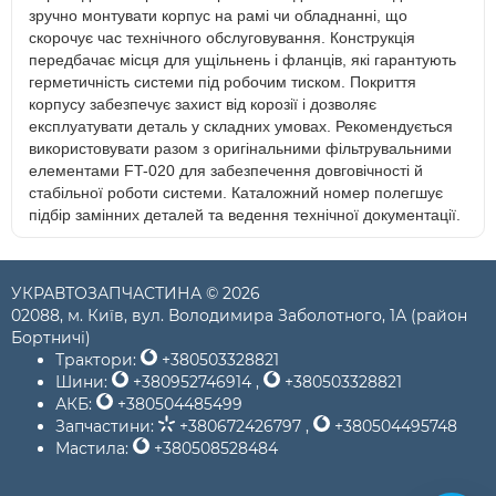
зручно монтувати корпус на рамі чи обладнанні, що
скорочує час технічного обслуговування. Конструкція
передбачає місця для ущільнень і фланців, які гарантують
герметичність системи під робочим тиском. Покриття
корпусу забезпечує захист від корозії і дозволяє
експлуатувати деталь у складних умовах. Рекомендується
використовувати разом з оригінальними фільтрувальними
елементами FT-020 для забезпечення довговічності й
стабільної роботи системи. Каталожний номер полегшує
підбір замінних деталей та ведення технічної документації.
УКРАВТОЗАПЧАСТИНА © 2026
02088, м. Київ, вул. Володимира Заболотного, 1А (район
Бортничі)
Трактори:
+380503328821
Шини:
+380952746914
,
+380503328821
АКБ:
+380504485499
Запчастини:
+380672426797
,
+380504495748
Мастила:
+380508528484