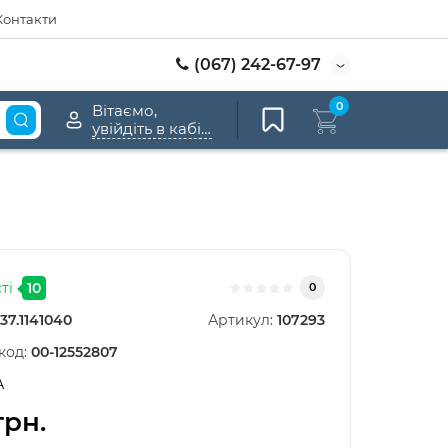
Контакти
(067) 242-67-97
0
Вітаємо,
увійдіть в кабінет
ті
10
0
37.1141040
Артикул:
107293
код:
00-12552807
А
грн.