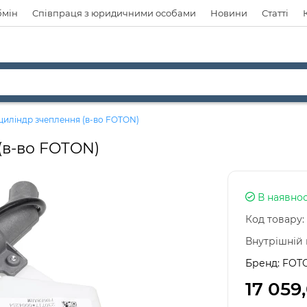
бмін
Співпраця з юридичними особами
Новини
Статті
циліндр зчеплення (в-во FOTON)
(в-во FOTON)
В наявнос
Код товару:
Внутрішній 
Бренд:
FOT
17 059