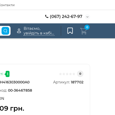
Контакти
(067) 242-67-97
0
Вітаємо,
увійдіть в кабінет
ті
1
0
H4163030000A0
Артикул:
187702
код:
00-36467858
ON
,09 грн.