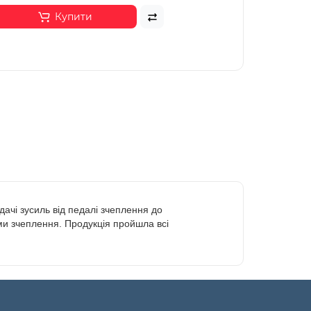
Купити
чі зусиль від педалі зчеплення до
еми зчеплення. Продукція пройшла всі