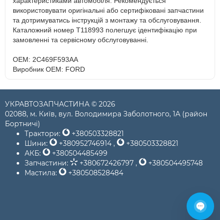
характеристиками автомобіля. Рекомендується
використовувати оригінальні або сертифіковані запчастини
та дотримуватись інструкцій з монтажу та обслуговування.
Каталожний номер T118993 полегшує ідентифікацію при
замовленні та сервісному обслуговуванні.
OEM: 2C469F593AA
Виробник OEM: FORD
УКРАВТОЗАПЧАСТИНА © 2026
02088, м. Київ, вул. Володимира Заболотного, 1А (район
Бортничі)
Трактори:
+380503328821
Шини:
+380952746914
,
+380503328821
АКБ:
+380504485499
Запчастини:
+380672426797
,
+380504495748
Мастила:
+380508528484