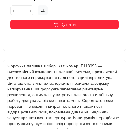
Купити
Форсунка паливна в зборі, кат. номер: T118993 —
високоякісний компонент паливної системи, призначений
для точного вприскування пального в циліндри двигуна.
Виготовлена з міцних матеріалів і пройшла заводську
калібрування, ця форсунка забезпечує рівномірне
розпилення, оптимальну витрату пального та стабільну
роботу двигуна за різних навантажень. Серед ключових
переваг — зниження витрат пального і токсичності
відпрацьованих газів, покращена динаміка і надійний
запуск при низьких температурах. Конструкція передбачає
просту заміну; сумісність слід перевіряти за технічними