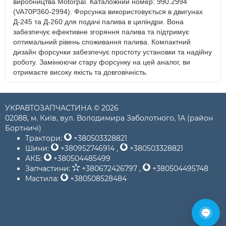
виробництва Motorpal. Каталожний номер: 990.2994
(VA70P360-2994). Форсунка використовується в двигунах
Д-245 та Д-260 для подачі палива в циліндри. Вона
забезпечує ефективне згоряння палива та підтримує
оптимальний рівень споживання палива. Компактний
дизайн форсунки забезпечує простоту установки та надійну
роботу. Замінюючи стару форсунку на цей аналог, ви
отримаєте високу якість та довговічність.
УКРАВТОЗАПЧАСТИНА © 2026
02088, м. Київ, вул. Володимира Заболотного, 1А (район
Бортничі)
Трактори:
+380503328821
Шини:
+380952746914
,
+380503328821
АКБ:
+380504485499
Запчастини:
+380672426797
,
+380504495748
Мастила:
+380508528484