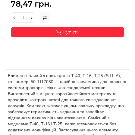
78,47 грн.
Купити
Елемент палив-й з прокладкою Т-40, Т-16, Т-25 (S.I.L.A),
кат. номер: 50-1117030 — надійна запчастина для паливної
системи тракторів і сільськогосподарської техніки.
Виготовлений з міцного корозійностійкого матеріалу та
проходить контроль якості для точного співвідношення
допусків. Комплект включає ущільнювальну прокладку, що
забезпечує герметичність з’єднання та запобігає
підтіканням палива під навантаженням. Сумісний з
моделями Т-40, Т-16 і Т-25, легко встановлюється без
додаткових модифікацій. Застосування цього елементу