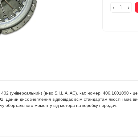
02 (універсальний) (в-во S.I.L.A. AC), кат. номер: 406.1601090 - ц
402. Даний диск зчеплення відповідає всім стандартам якості і має вис
ачу обертального моменту від мотора на коробку передач.