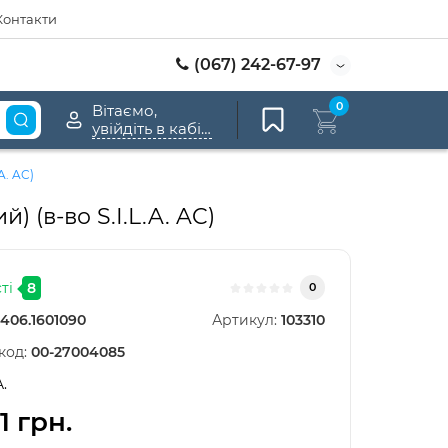
Контакти
(067) 242-67-97
0
Вітаємо,
увійдіть в кабінет
A. AC)
 (в-во S.I.L.A. AC)
ті
8
0
406.1601090
Артикул:
103310
код:
00-27004085
A.
1 грн.