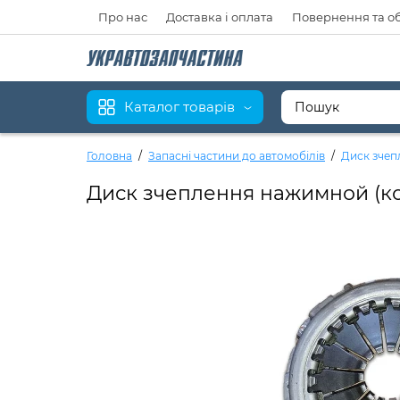
Про нас
Доставка і оплата
Повернення та о
Каталог товарів
Головна
Запасні частини до автомобілів
Диск зчепл
Диск зчеплення нажимной (корзи