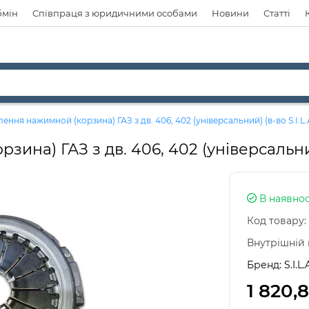
бмін
Співпраця з юридичними особами
Новини
Статті
ення нажимной (корзина) ГАЗ з дв. 406, 402 (універсальний) (в-во S.I.L.
на) ГАЗ з дв. 406, 402 (універсальний)
В наявнос
Код товару:
Внутрішній 
Бренд:
S.I.L.
1 820,8