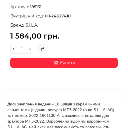
Артикул:
185131
Внутрішній код:
00-24627410
Бренд:
S.I.L.A.
1 584,00 грн.
Купити
Диск зчеплення ведений 16 шліців з керамічними
сегментами (підвищ. ресурс) МТЗ-2022 (в-во S.I.L.A. AC),
кат. номер: 2022-1601130-А, є важливою деталлю для
трактора МТЗ-2022. Вироблений відомим виробником
S.I.L.A. AC, цей диск має високу якість та довговічність.