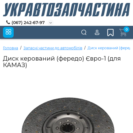
(067) 242-67-97
0
Головна
Запасні частини до автомобілів
Диск керований (фередо
Диск керований (фередо) Євро-1 (для
КАМАЗ)