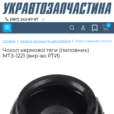
(067) 242-67-97
0
Головна
Запасні частини до автомобілів
Чохол кермової тяги (пи
Чохол кермової тяги (пиловник)
МТЗ-1221 (вир-во РТИ)