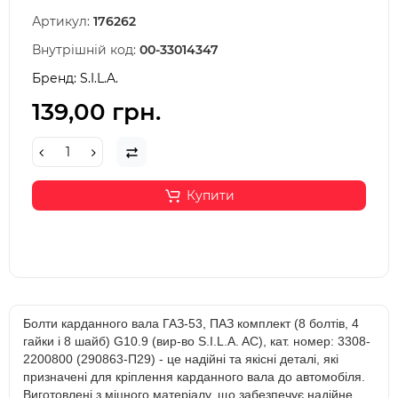
Артикул:
176262
Внутрішній код:
00-33014347
Бренд:
S.I.L.A.
139,00 грн.
Купити
Болти карданного вала ГАЗ-53, ПАЗ комплект (8 болтів, 4
гайки і 8 шайб) G10.9 (вир-во S.I.L.A. AC), кат. номер: 3308-
2200800 (290863-П29) - це надійні та якісні деталі, які
призначені для кріплення карданного вала до автомобіля.
Виготовлені з міцного матеріалу, що забезпечує надійне