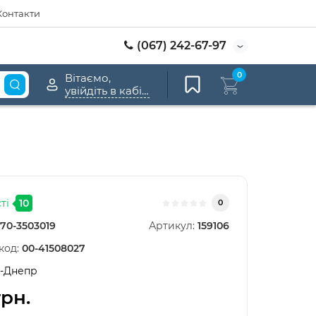
Контакти
(067) 242-67-97
0
Вітаємо,
увійдіть в кабінет
ті
10
0
70-3503019
Артикул:
159106
код:
00-41508027
-Днепр
грн.