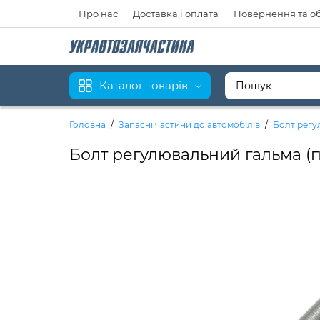
Про нас
Доставка і оплата
Повернення та о
Каталог товарів
Головна
Запасні частини до автомобілів
Болт регу
Болт регулювальний гальма (п