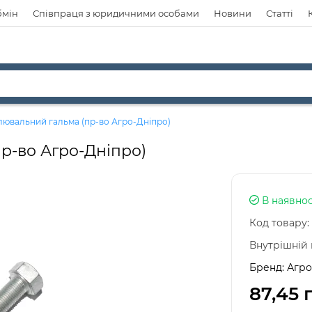
бмін
Співпраця з юридичними особами
Новини
Статті
лювальний гальма (пр-во Агро-Дніпро)
р-во Агро-Дніпро)
В наявнос
Код товару:
Внутрішній 
Бренд:
Агро
87,45 