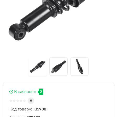
В наявності
2
0
Код товару:
T357081