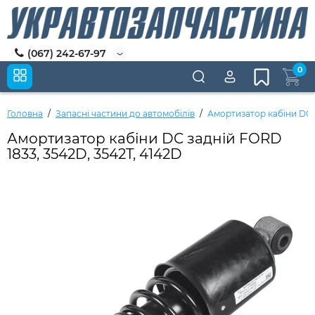
(067) 242-67-97
0
Головна
Запасні частини до автомобілів
Амортизатор кабіни DC з
Амортизатор кабіни DC задній FORD
1833, 3542D, 3542T, 4142D