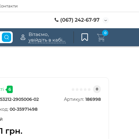
Контакти
(067) 242-67-97
0
Вітаємо,
увійдіть в кабінет
ті
6
0
53212-2905006-02
Артикул:
186998
код:
00-35971498
й
1 грн.