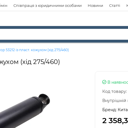
бмін
Співпраця з юридичними особами
Новини
Статті
р 53212 із пласт. кожухом (хід 275/460)
жухом (хід 275/460)
В наявнос
Код товару:
Внутрішній 
Бренд:
Кита
2 358,3